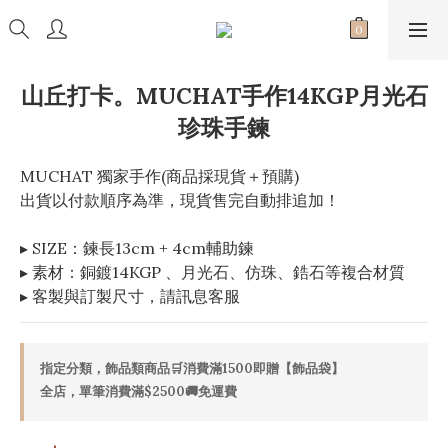
山丘打卡。MUCHAT手作14KGP月光石
珍珠手鍊
MUCHAT 獨家手作(商品採現貨＋預購)
出貨以付款順序為準，現貨售完自動排追加！
▸ SIZE：鍊長13cm + 4cm輔助鍊
▸ 素材：銅鍍14KGP 、月光石、仿珠、鋯石等複合材質
▸ 客製與訂製尺寸，請訊息客服
指定分類，飾品類商品🛒消費滿1500即贈【飾品袋】
全店，單筆消費滿$2500🚚免運費