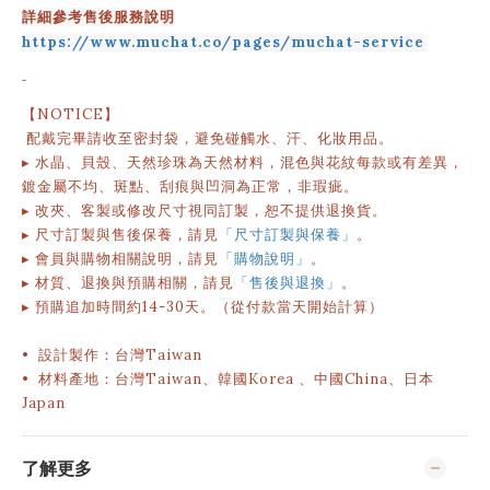
詳細參考售後服務說明
https://www.muchat.co/pages/muchat-service
-
【NOTICE】
配戴完畢請收至密封袋，避免碰觸水、汗、化妝用品。
▸ 水晶、貝殼、天然珍珠為天然材料，混色與花紋每款或有差異，
鍍金屬不均、斑點、刮痕與凹洞為正常，非瑕疵。
▸ 改夾、客製或修改尺寸視同訂製，恕不提供退換貨。
▸ 尺寸訂製與售後保養，請見
「尺寸訂製與保養」
。
▸ 會員與購物相關說明
，請見
「購物說明」
。
▸
材質、退換與預購相關，請見
「售後與退換」
。
▸
預購追加時間約
14-30
天。（從付款當天開始計算）
• 設計製作：台灣Taiwan
• 材料產地：台灣Taiwan、韓國Korea 、中國China、日本
Japan
了解更多