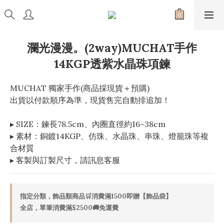
瀾光漫漫。(2way)MUCHAT手作
14KGP透紫水晶珠項鍊
MUCHAT 獨家手作(商品採現貨＋預購)
出貨以付款順序為準，現貨售完自動排追加！
▸ SIZE：鍊長78.5cm、內圈直徑約16~38cm
▸ 素材：銅鍍14KGP、仿珠、水晶珠、串珠、燈籠珠等複
合材質
▸ 客製與訂製尺寸，請訊息客服
指定分類，飾品類商品🛒消費滿1500即贈【飾品袋】
全店，單筆消費滿$2500🚚免運費