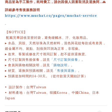
商品皆為手工製作，耗時費工，請勿因個人因素取消及退換阿...
🙏
詳細參考售後服務說明
https://www.muchat.co/pages/muchat-service
-
【NOTICE】
配戴完畢請收至密封袋，避免碰觸水、汗、化妝用品。
▸ 水晶、貝殼、天然珍珠為天然材料，混色與花紋每款或有差異，
鍍金屬不均、斑點、刮痕與凹洞為正常，非瑕疵。
▸ 改夾、客製或修改尺寸視同訂製，恕不提供退換貨。
▸ 尺寸訂製與售後保養，請見
「尺寸訂製與保養」
。
▸ 會員與購物相關說明
，請見
「購物說明」
。
▸
材質、退換與預購相關，請見
「售後與退換」
。
▸
預購追加時間約
14-30
天。（從付款當天開始計算）
• 設計製作：台灣Taiwan
• 材料產地：台灣Taiwan、韓國Korea 、中國China、日本
Japan