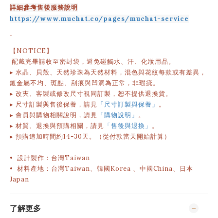
詳細參考售後服務說明
https://www.muchat.co/pages/muchat-service
-
【NOTICE】
配戴完畢請收至密封袋，避免碰觸水、汗、化妝用品。
▸ 水晶、貝殼、天然珍珠為天然材料，混色與花紋每款或有差異，
鍍金屬不均、斑點、刮痕與凹洞為正常，非瑕疵。
▸ 改夾、客製或修改尺寸視同訂製，恕不提供退換貨。
▸ 尺寸訂製與售後保養，請見
「尺寸訂製與保養」
。
▸ 會員與購物相關說明
，請見
「購物說明」
。
▸
材質、退換與預購相關，請見
「售後與退換」
。
▸
預購追加時間約
14-30
天。（從付款當天開始計算）
• 設計製作：台灣Taiwan
• 材料產地：台灣Taiwan、韓國Korea 、中國China、日本
Japan
了解更多