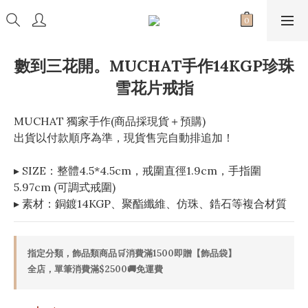
數到三花開。MUCHAT手作14KGP珍珠
雪花片戒指
MUCHAT 獨家手作(商品採現貨＋預購)
出貨以付款順序為準，現貨售完自動排追加！
▸ SIZE：整體4.5*4.5cm，戒圍直徑1.9cm，手指圍
5.97cm (可調式戒圍)
▸ 素材：銅鍍14KGP、聚酯纖維、仿珠、鋯石等複合材質
指定分類，飾品類商品🛒消費滿1500即贈【飾品袋】
全店，單筆消費滿$2500🚚免運費