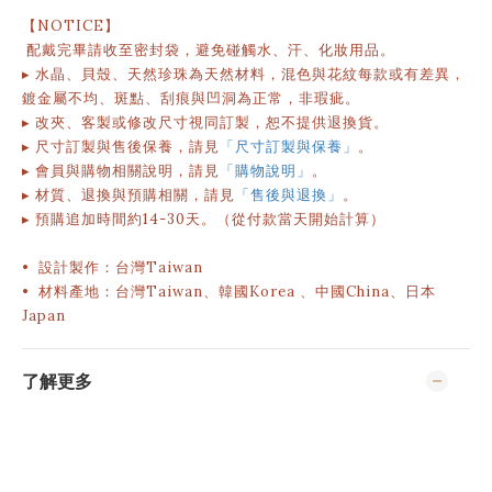
【NOTICE】
配戴完畢請收至密封袋，避免碰觸水、汗、化妝用品。
▸ 水晶、貝殼、天然珍珠為天然材料，混色與花紋每款或有差異，
鍍金屬不均、斑點、刮痕與凹洞為正常，非瑕疵。
▸ 改夾、客製或修改尺寸視同訂製，恕不提供退換貨。
▸ 尺寸訂製與售後保養，請見
「尺寸訂製與保養」
。
▸ 會員與購物相關說明
，請見
「購物說明」
。
▸
材質、退換與預購相關，請見
「售後與退換」
。
▸
預購追加時間約
14-30
天。（從付款當天開始計算）
• 設計製作：台灣Taiwan
• 材料產地：台灣Taiwan、韓國Korea 、中國China、日本
Japan
了解更多