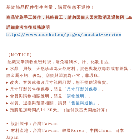
基於飾品配件衛生考量，購買後恕不退換！
商品皆為手工製作，耗時費工，請勿因個人因素取消及退換阿...
🙏
詳細參考售後服務說明
https://www.muchat.co/pages/muchat-service
-
【NOTICE】
配戴完畢請收至密封袋，避免碰觸水、汗、化妝用品。
▸ 水晶、貝殼、天然珍珠為天然材料，混色與花紋每款或有差異，
鍍金屬不均、斑點、刮痕與凹洞為正常，非瑕疵。
▸ 改夾、客製或修改尺寸視同訂製，恕不提供退換貨。
▸ 尺寸訂製與售後保養，請見
「尺寸訂製與保養」
。
▸ 會員與購物相關說明
，請見
「購物說明」
。
▸
材質、退換與預購相關，請見
「售後與退換」
。
▸
預購追加時間約
14-30
天。（從付款當天開始計算）
• 設計製作：台灣Taiwan
• 材料產地：台灣Taiwan、韓國Korea 、中國China、日本
Japan