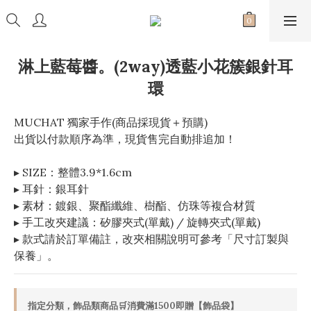
淋上藍莓醬。(2way)透藍小花簇銀針耳
環
MUCHAT 獨家手作(商品採現貨＋預購)
出貨以付款順序為準，現貨售完自動排追加！
▸ SIZE：整體3.9*1.6cm
▸ 耳針：銀耳針
▸ 素材：鍍銀、聚酯纖維、樹酯、仿珠等複合材質
▸ 手工改夾建議：矽膠夾式(單戴) / 旋轉夾式(單戴)
▸ 款式請於訂單備註，改夾相關說明可參考「尺寸訂製與
保養」。
指定分類，飾品類商品🛒消費滿1500即贈【飾品袋】