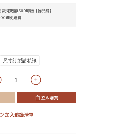
🛒消費滿1500即贈【飾品袋】
00🚚免運費
尺寸訂製請私訊
立即購買
加入追蹤清單